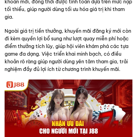
khoản mới, đồng thời được tính toán dựa trên mức nạp
tối thiểu, giúp người dùng tối ưu hóa giá trị khi tham
gia.
Ngoài giá trị tiền thưởng, khuyến mãi đăng ký mới còn
đi kèm quyền lợi bổ sung như lượt quay miễn phí hoặc
điểm thưởng tích lũy, giúp hội viên khám phá các tựa
game đa dạng. Việc triển khai minh bạch, có điều
khoản rõ ràng giúp người dùng yên tâm tham gia, trải
nghiệm đầy đủ lợi ích từ chương trình khuyến mãi.