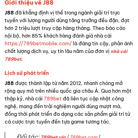
Giới thiệu về J88
J88
đã khẳng định vị thế trong ngành giải trí trực
tuyến với lượng người dùng tăng trưởng đều đặn, đạt
hơn 2 triệu lượt truy cập hàng tháng. Theo báo cáo
nội bộ, hơn 85% khách hàng đánh giá nhà cái
https://789betmobile.com/
là đáng tin cậy, phản ánh
chất lượng dịch vụ, uy tín lâu năm của đơn vị
nhà cái
.
789bet
Lịch sử phát triển
J88
được thành lập từ năm 2012, nhanh chóng mở
rộng quy mô trên nhiều quốc gia châu Á. Qua hơn một
thập kỷ, nhà cái
789bet
đã liên tục cập nhật công
nghệ, mang đến trải nghiệm người dùng mượt mà,
đồng thời phát triển đa dạng các sản phẩm giải trí từ
cá cược trực tuyến đến tựa game tương tác.
Đối tác:
789bet vip
|
789bet.com
|