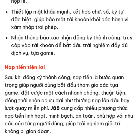
hợp lệ.
Thiết lập mật khẩu mạnh, kết hợp chữ, số, ký tự
đặc biệt, giúp bảo mật tài khoản khỏi các hành vi
xâm nhập trái phép.
Nhận thông báo xác nhận đăng ký thành công, truy
cập vào tài khoản để bắt đầu trải nghiệm đầy đủ
dịch vụ, tựa game.
Nạp tiền tiện lợi
Sau khi đăng ký thành công, nạp tiền là bước quan
trọng giúp người dùng bắt đầu tham gia các tựa
game, đặt cược một cách nhanh chóng, thuận tiện,
đồng thời nhận cc ưu đãi như thưởng nạp lần đầu hay
lượt quay miễn phí.
J88
cung cấp nhiều phương thức
nạp tiền linh hoạt, minh bạch, an toàn, phù hợp với nhu
cầu của từng người dùng, giúp trải nghiệm giải trí
không bị gián đoạn.