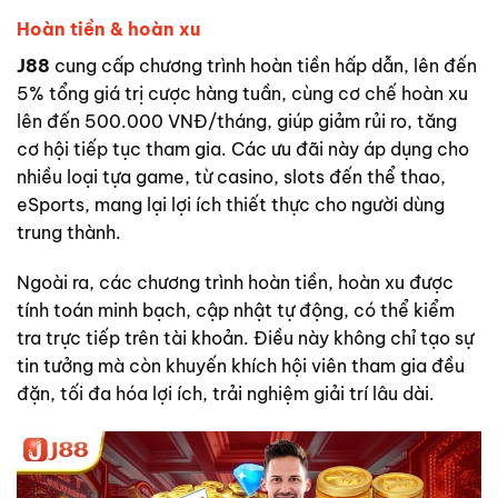
Hoàn tiền & hoàn xu
J88
cung cấp chương trình hoàn tiền hấp dẫn, lên đến
5% tổng giá trị cược hàng tuần, cùng cơ chế hoàn xu
lên đến 500.000 VNĐ/tháng, giúp giảm rủi ro, tăng
cơ hội tiếp tục tham gia. Các ưu đãi này áp dụng cho
nhiều loại tựa game, từ casino, slots đến thể thao,
eSports, mang lại lợi ích thiết thực cho người dùng
trung thành.
Ngoài ra, các chương trình hoàn tiền, hoàn xu được
tính toán minh bạch, cập nhật tự động, có thể kiểm
tra trực tiếp trên tài khoản. Điều này không chỉ tạo sự
tin tưởng mà còn khuyến khích hội viên tham gia đều
đặn, tối đa hóa lợi ích, trải nghiệm giải trí lâu dài.