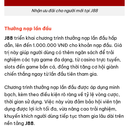
Nhận ưu đãi cho người mới tại J88
Thưởng nạp lần đầu
J88
triển khai chương trình thưởng nạp lần đầu hấp
dẫn, lên đến 1.000.000 VNĐ cho khoản nạp đầu. Giá
trị này giúp người dùng có thêm ngân sách để trải
nghiệm các tựa game đa dạng, từ casino trực tuyến,
slots đến game bắn cá, đồng thời tăng cơ hội giành
chiến thắng ngay từ lần đầu tiên tham gia.
Chương trình thưởng nạp lần đầu được áp dụng minh
bạch, kèm theo điều kiện rõ ràng về tỷ lệ vòng cược,
thời gian sử dụng. Việc này vừa đảm bảo hội viên tận
dụng được lợi ích tối đa, vừa nâng cao trải nghiệm,
khuyến khích người dùng tiếp tục tham gia lâu dài trên
nền tảng
J88
.