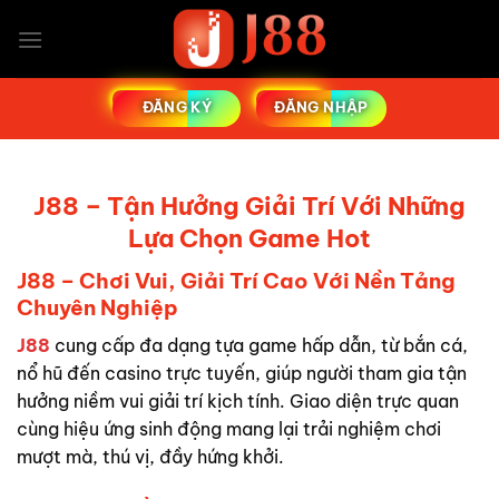
Bỏ
qua
nội
dung
ĐĂNG KÝ
ĐĂNG NHẬP
J88 – Tận Hưởng Giải Trí Với Những
Lựa Chọn Game Hot
J88 – Chơi Vui, Giải Trí Cao Với Nền Tảng
Chuyên Nghiệp
J88
cung cấp đa dạng tựa game hấp dẫn, từ bắn cá,
nổ hũ đến casino trực tuyến, giúp người tham gia tận
hưởng niềm vui giải trí kịch tính. Giao diện trực quan
cùng hiệu ứng sinh động mang lại trải nghiệm chơi
mượt mà, thú vị, đầy hứng khởi.