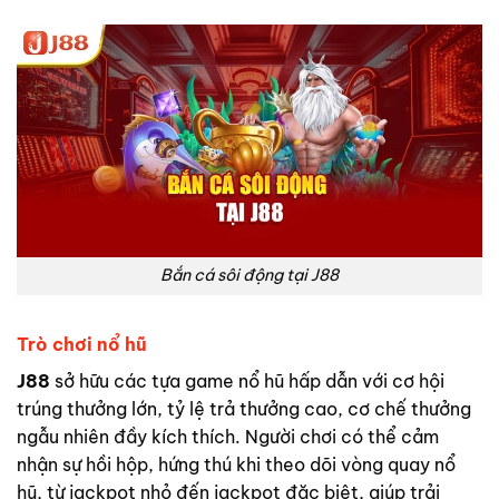
Bắn cá sôi động tại J88
Trò chơi nổ hũ
J88
sở hữu các tựa game nổ hũ hấp dẫn với cơ hội
trúng thưởng lớn, tỷ lệ trả thưởng cao, cơ chế thưởng
ngẫu nhiên đầy kích thích. Người chơi có thể cảm
nhận sự hồi hộp, hứng thú khi theo dõi vòng quay nổ
hũ, từ jackpot nhỏ đến jackpot đặc biệt, giúp trải