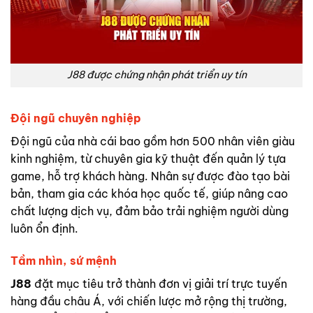
J88 được chứng nhận phát triển uy tín
Đội ngũ chuyên nghiệp
Đội ngũ của nhà cái bao gồm hơn 500 nhân viên giàu
kinh nghiệm, từ chuyên gia kỹ thuật đến quản lý tựa
game, hỗ trợ khách hàng. Nhân sự được đào tạo bài
bản, tham gia các khóa học quốc tế, giúp nâng cao
chất lượng dịch vụ, đảm bảo trải nghiệm người dùng
luôn ổn định.
Tầm nhìn, sứ mệnh
J88
đặt mục tiêu trở thành đơn vị giải trí trực tuyến
hàng đầu châu Á, với chiến lược mở rộng thị trường,