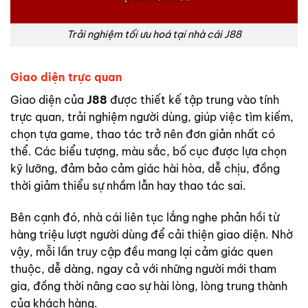
Trải nghiệm tối ưu hoá tại nhà cái J88
Giao diện trực quan
Giao diện của
J88
được thiết kế tập trung vào tính
trực quan, trải nghiệm người dùng, giúp việc tìm kiếm,
chọn tựa game, thao tác trở nên đơn giản nhất có
thể. Các biểu tượng, màu sắc, bố cục được lựa chọn
kỹ lưỡng, đảm bảo cảm giác hài hòa, dễ chịu, đồng
thời giảm thiểu sự nhầm lẫn hay thao tác sai.
Bên cạnh đó, nhà cái liên tục lắng nghe phản hồi từ
hàng triệu lượt người dùng để cải thiện giao diện. Nhờ
vậy, mỗi lần truy cập đều mang lại cảm giác quen
thuộc, dễ dàng, ngay cả với những người mới tham
gia, đồng thời nâng cao sự hài lòng, lòng trung thành
của khách hàng.