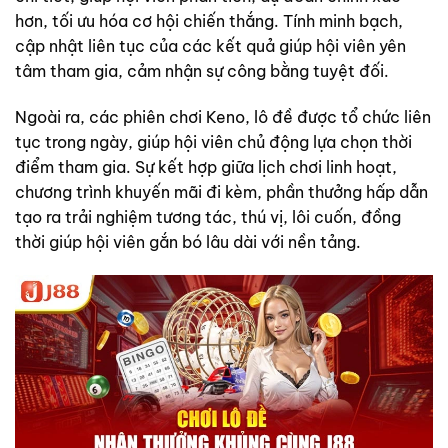
hơn, tối ưu hóa cơ hội chiến thắng. Tính minh bạch,
cập nhật liên tục của các kết quả giúp hội viên yên
tâm tham gia, cảm nhận sự công bằng tuyệt đối.
Ngoài ra, các phiên chơi Keno, lô đề được tổ chức liên
tục trong ngày, giúp hội viên chủ động lựa chọn thời
điểm tham gia. Sự kết hợp giữa lịch chơi linh hoạt,
chương trình khuyến mãi đi kèm, phần thưởng hấp dẫn
tạo ra trải nghiệm tương tác, thú vị, lôi cuốn, đồng
thời giúp hội viên gắn bó lâu dài với nền tảng.