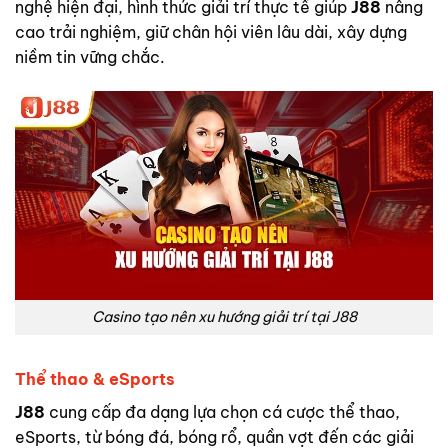
nghệ hiện đại, hình thức giải trí thực tế giúp
J88
nâng
cao trải nghiệm, giữ chân hội viên lâu dài, xây dựng
niềm tin vững chắc.
Casino tạo nên xu hướng giải trí tại J88
Thể thao & eSports
J88
cung cấp đa dạng lựa chọn cá cược thể thao,
eSports, từ bóng đá, bóng rổ, quần vợt đến các giải