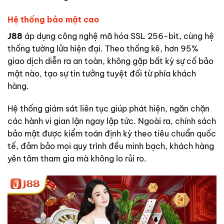
Hệ thống bảo mật cao
J88
áp dụng công nghệ mã hóa SSL 256-bit, cùng hệ
thống tường lửa hiện đại. Theo thống kê, hơn 95%
giao dịch diễn ra an toàn, không gặp bất kỳ sự cố bảo
mật nào, tạo sự tin tưởng tuyệt đối từ phía khách
hàng.
Hệ thống giám sát liên tục giúp phát hiện, ngăn chặn
các hành vi gian lận ngay lập tức. Ngoài ra, chính sách
bảo mật được kiểm toán định kỳ theo tiêu chuẩn quốc
tế, đảm bảo mọi quy trình đều minh bạch, khách hàng
yên tâm tham gia mà không lo rủi ro.